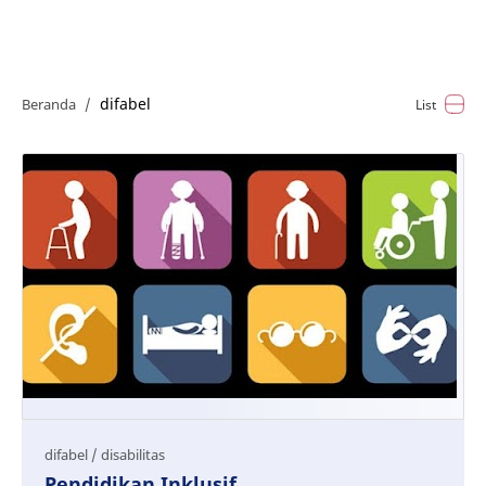
Home
Tentang
difabel
Kegiatan
Program
Pendaftaran
Pendidikan Inklusif