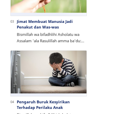
Jimat Membuat Manusia Jadi
Penakut dan Was-was
Bismillah wa bifadhlihi Asholatu wa
Assalam 'ala Rasulillah amma ba'du:
Pernah datang kepada kami, seseorang
yang berbadan besar, tinggi,…
Pengaruh Buruk Kesyirikan
Terhadap Perilaku Anak