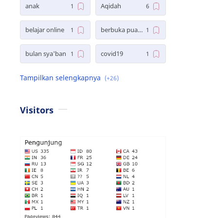
anak
Aqidah
belajar online
berbuka puasa
bulan sya'ban
covid19
difabel
disabilitas
Do'a
e-learning
Visitors
education
fiqih islam
fiqih puasa
fiqih ramadan
hadits
I'tikaf
ibadah
islam