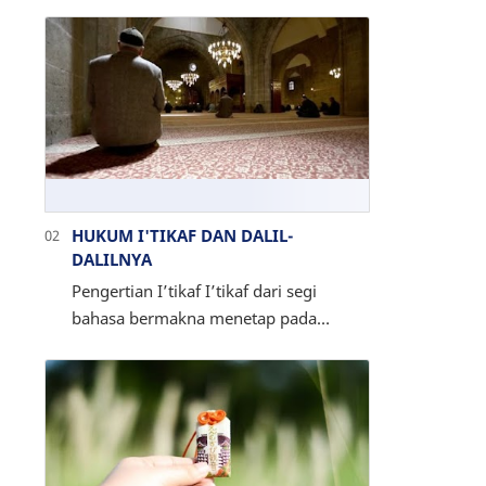
adab yang disunnahkan ketika berbuka
puasa. Agar momen berbuka puasa
semakin m…
HUKUM I'TIKAF DAN DALIL-
DALILNYA
Pengertian I’tikaf I’tikaf dari segi
bahasa bermakna menetap pada
sesuatu atau menghabiskan waktu
untuk sesuatu atau dengan bahasa
sekarang disebut a…