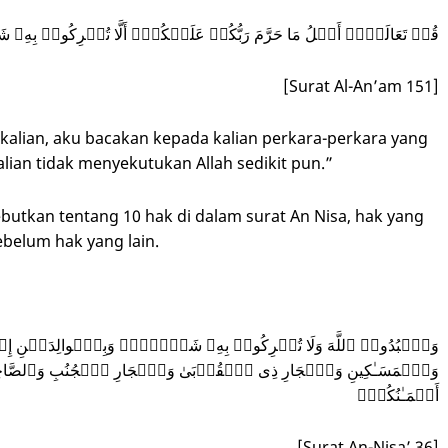
قُلۡ تَعَالَوۡا۟ أَتۡلُ مَا حَرَّمَ رَبُّكُمۡ عَلَیۡكُمۡۖ أَلَّا تُشۡرِكُوا۟ بِ
[Surat Al-An’am 151]
alian, aku bacakan kepada kalian perkara-perkara yang
lian tidak menyekutukan Allah sedikit pun.”
butkan tentang 10 hak di dalam surat An Nisa, hak yang
ebelum hak yang lain.
وَٱعۡبُدُوا۟ ٱللَّهَ وَلَا تُشۡرِكُوا۟ بِهِۦ شَیۡـࣰٔاۖ وَبِٱلۡوا⁠لِدَیۡنِ إِح
وَٱلۡمَسَـٰكِینِ وَٱلۡجَارِ ذِی ٱلۡقُرۡبَىٰ وَٱلۡجَارِ ٱلۡجُنُبِ وَٱلصَّاحِ
أَیۡمَـٰنُكُمۡۗ
[Surat An-Nisa’ 36]