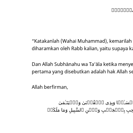
هِۦ شَیۡـࣰٔاۖ
“Katakanlah (Wahai Muhammad), kemarilah k
diharamkan oleh Rabb kalian, yaitu supaya ka
Dan Allah Subhānahu wa Ta’āla ketika menye
pertama yang disebutkan adalah hak Allah s
Allah berfirman,
ۡسَـٰنࣰا وَبِذِی ٱلۡقُرۡبَىٰ وَٱلۡیَتَـٰمَىٰ
بِ بِٱلۡجَنۢبِ وَٱبۡنِ ٱلسَّبِیلِ وَمَا مَلَكَتۡ