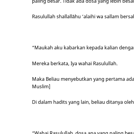
paling besar. Tidak ada dosa yang lebih besar
Rasulullah shallallāhu ‘alaihi wa sallam bers
“Maukah aku kabarkan kepada kalian dengan
Mereka berkata, Iya wahai Rasulullah.
Maka Beliau menyebutkan yang pertama adalah الْإِشْرَاكُ بِاللَّهِ (menyekutukan Allah). [HR. Bu
Muslim]
Di dalam hadits yang lain, beliau ditanya ole
“Wahai Rasulullah, dosa apa yang paling besar