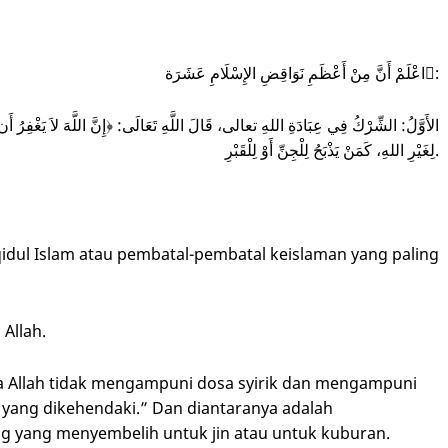
اعْلَمْ أَنَّ مِنْ أَعْظَمِ نَوَاقِضِ الإِسْلَامِ عَشَرَة:ً
الأَوَّلُ: الشِّرْكُ فِي عِبَادَةِ اللهِ تعالى، قَالَ اللَّهِ تَعَالَى: ﴿إِنَّ اللَّهَ لاَ يَغْفِرُ أَن
لِغَيْرِ اللهِ، كَمَنْ يَذْبَحُ لِلْجِنِّ أَوْ لِلْقَبْرِ.
dul Islam atau pembatal-pembatal keislaman yang paling
Allah.
ya Allah tidak mengampuni dosa syirik dan mengampuni
a yang dikehendaki.” Dan diantaranya adalah
ang yang menyembelih untuk jin atau untuk kuburan.