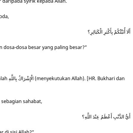
 daripada syirik kepada Allah.
abda,
أَلَا أُنَبِّئُكُمْ بِأَكْبَرِ الْكَبَائِرِ؟
 dosa-dosa besar yang paling besar?”
khari dan
h sebagian sahabat,
أَيُّ الذَّنْبِ أَعْظَمُ عِنْدَ اللَّهِ؟
 di sisi Allah?”