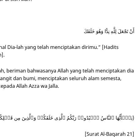
أَنْ تَجْعَلَ لِلَّهِ نِدًّا وَهُوَ خَلَقَكَ
al Dia-lah yang telah menciptakan dirimu.” [Hadits
].
h, beriman bahwasanya Allah yang telah menciptakan dia
angit dan bumi, menciptakan seluruh alam semesta,
ada Allah Azza wa Jalla.
(یَـٰۤأَیُّهَا ٱلنَّاسُ ٱعۡبُدُوا۟ رَبَّكُمُ ٱلَّذِی خَلَقَكُمۡ وَٱلَّذِینَ مِن قَبۡلِكُمۡ لَعَلَّكُمۡ تَتَّقُونَ)
[Surat Al-Baqarah 21]