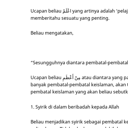
Ucapan beliau اعْلَمْ yang artinya adalah ‘pelajarilah’, kalimat ini digunakan oleh orang Arab untuk
memberitahu sesuatu yang penting.
Beliau mengatakan,
“Sesungguhnya diantara pembatal-pembatal 
Ucapan beliau مِنْ أَعْظَمِ atau diantara yang paling besar, menunjukkan bahwa di sana sebenarnya
banyak pembatal-pembatal keislaman, akan te
pembatal keislaman yang akan beliau sebutk
1. Syirik di dalam beribadah kepada Allah
Beliau menjadikan syirik sebagai pembatal k