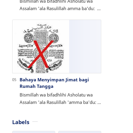
Bismillah wa bifadhlihi Asholatu wa
Assalam 'ala Rasulillah amma ba'du:
Islam adalah agama tauhid
(mengesakan Allah dalam ibadah). Dan
Is…
Bahaya Menyimpan Jimat bagi
Rumah Tangga
Bismillah wa bifadhlihi Asholatu wa
Assalam 'ala Rasulillah 'amma ba'du:
Banyak di masyarakat kita masih saja
suka menyimpan jimat at…
Labels